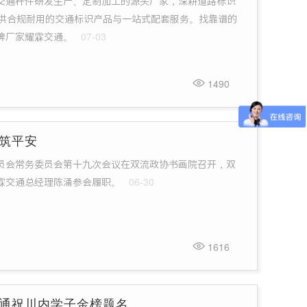
交通杆件研发生产、定制加工的源头厂家，深耕道路标识
提供合规耐用的交通标识产品与一站式配套服务。找靠谱的
牌厂家耀霖交通。
07-03
1490
筑平安
员会常务委员会第十九次会议在双流政协书画院召开，双
霖交通总经理陈涌参会履职。
06-30
1616
通祝川内学子金榜题名