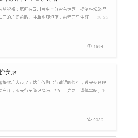
诚挚祝福：愿所有四川考生查分皆有惊喜，提笔耕耘终得
自己的广阔前路。往后步履坦荡，前程万里生辉！
06-25
1594
护安康
馨提醒广大市民：端午假期出行请错峰慢行，遵守交通规
急车道，雨天行车谨记降速、控距、亮尾，谨慎驾驶、平
2036