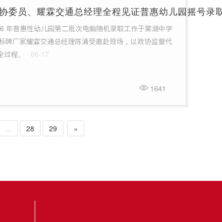
协委员、耀霖交通总经理全程见证普惠幼儿园摇号录
区 2026 年普惠性幼儿园第二批次电脑随机录取工作于棠湖中学
通标牌厂家耀霖交通总经理陈涌受邀赴现场，以政协监督代
全过程。
06-17
1641
...
28
29
»