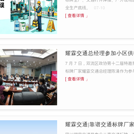
标牌生产、交通杆件焊接、户外现场
全生产底线。
07-10
[ 查看详情 」
耀霖交通总经理参加小区供
7 月 7 日，双流区政协第十二届
标牌厂家耀霖交通总经理陈涌作为参
[ 查看详情 」
耀霖交通|靠谱交通标牌厂