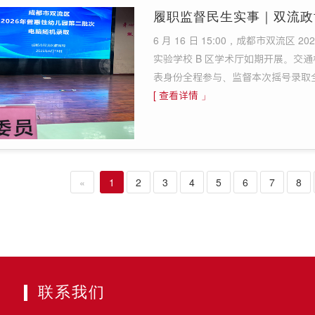
履职监督民生实事｜双流政
6 月 16 日 15:00，成都市双流
实验学校 B 区学术厅如期开展。交
表身份全程参与、监督本次摇号录取
[ 查看详情 」
«
1
2
3
4
5
6
7
8
联系我们