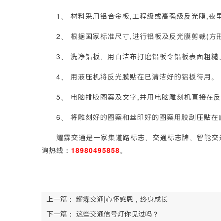
1、 材料采用铝合金板,工程级或高强级反光膜,夜
2、 根据国家标准尺寸,进行铝板及反光膜剪裁(方形
3、 洗净铝板、用白洁布打磨铝板令铝板表面粗糙
4、 用液压机将反光膜贴在已清洁好的铝板待用。
5、 电脑排版图案及文字,并用电脑雕刻机直接在反
6、 将雕刻好的图案和丝印好的图案用胶刮压贴在
耀霖交通是一家集道路标志、交通标志牌、智能交通
询热线：
18980495858
。
上一篇：
耀霖交通|心怀感恩，终身成长
下一篇：
这些交通信号灯你见过吗？