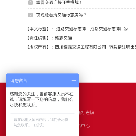
耀霖交通迎接旺季挑战！
夜晚能看清交通标志牌吗？
【本文标签】：
道路交通标志牌
成都交通标志牌厂家
【责任编辑】：
耀霖交通
【版权所有】：
四川耀霖交通工程有限公司
转载请注明出
请您留言
感谢您的关注，当前客服人员不在
网站导航
线，请填写一下您的信息，我们会
尽快和您联系。
耀霖首页
交通标志牌
交通标志杆
产品中心