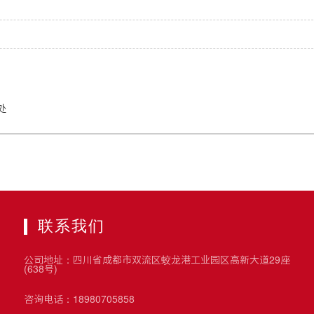
处
联系我们
公司地址：四川省成都市双流区蛟龙港工业园区高新大道29座
(638号)
咨询电话：18980705858