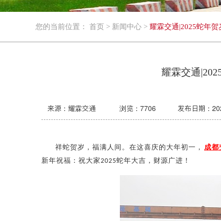
您的当前位置：
首页
>
新闻中心
>
耀霖交通|2025蛇
耀霖交通|2
来源：耀霖交通
浏览：
7706
发布日期：2025-
祥蛇贺岁，福满人间。在这喜庆的大年初一，
成都
新年祝福：祝大家
蛇年大吉，财源广进！
2025