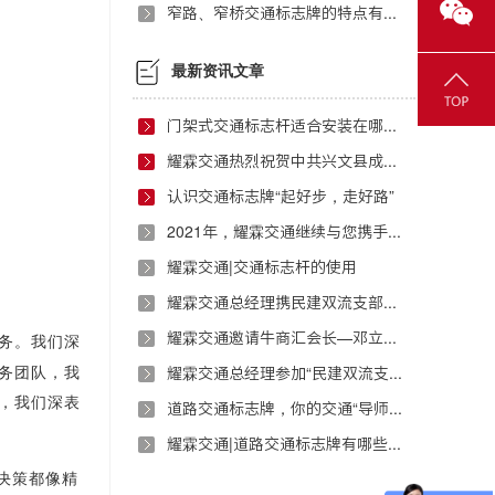
窄路、窄桥交通标志牌的特点有哪些？
最新资讯文章
门架式交通标志杆适合安装在哪些地方？
耀霖交通热烈祝贺中共兴文县成都流动党员武侯区支部委员会正式成立
认识交通标志牌“起好步，走好路”
2021年，耀霖交通继续与您携手前行！
耀霖交通|交通标志杆的使用
耀霖交通总经理携民建双流支部开展扶贫援助活动
耀霖交通邀请牛商汇会长—邓立万进行演讲指导
务。我们深
务团队，我
耀霖交通总经理参加“民建双流支部红色之旅”活动
，我们深表
道路交通标志牌，你的交通“导师”！
耀霖交通|道路交通标志牌有哪些制作要求？
决策都像精