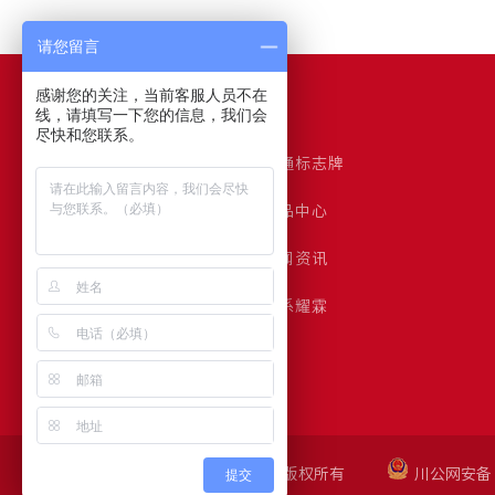
请您留言
感谢您的关注，当前客服人员不在
网站导航
线，请填写一下您的信息，我们会
尽快和您联系。
耀霖首页
交通标志牌
交通标志杆
产品中心
客户案例
新闻资讯
关于耀霖
联系耀霖
四川耀霖交通工程有限公司 版权所有
川公网安备 5
提交