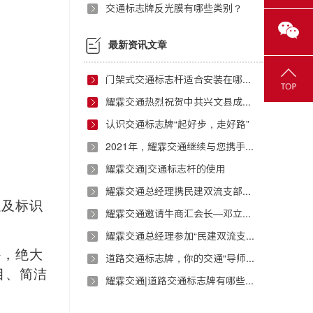
交通标志牌反光膜有哪些类别？
最新资讯文章
门架式交通标志杆适合安装在哪些地方？
耀霖交通热烈祝贺中共兴文县成都流动党员武侯区支部委员会正式成立
认识交通标志牌“起好步，走好路”
2021年，耀霖交通继续与您携手前行！
耀霖交通|交通标志杆的使用
耀霖交通总经理携民建双流支部开展扶贫援助活动
以及标识
耀霖交通邀请牛商汇会长—邓立万进行演讲指导
耀霖交通总经理参加“民建双流支部红色之旅”活动
外，绝大
道路交通标志牌，你的交通“导师”！
目、简洁
耀霖交通|道路交通标志牌有哪些制作要求？