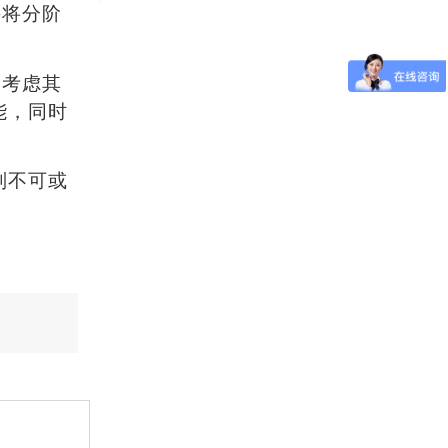
并将分阶
分考虑其
能，同时
则不可或