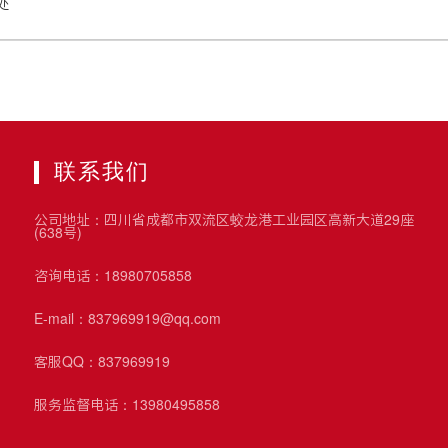
处
联系我们
公司地址：四川省成都市双流区蛟龙港工业园区高新大道29座
(638号)
咨询电话：18980705858
E-mail：837969919@qq.com
客服QQ：837969919
服务监督电话：13980495858